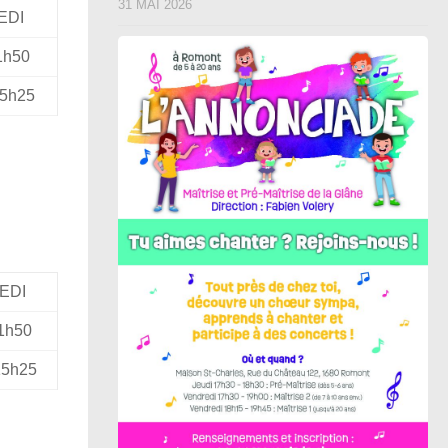
31 MAI 2026
EDI
1h50
15h25
EDI
1h50
15h25