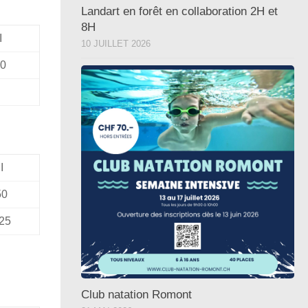
Landart en forêt en collaboration 2H et
8H
I
10 JUILLET 2026
50
I
50
25
Club natation Romont