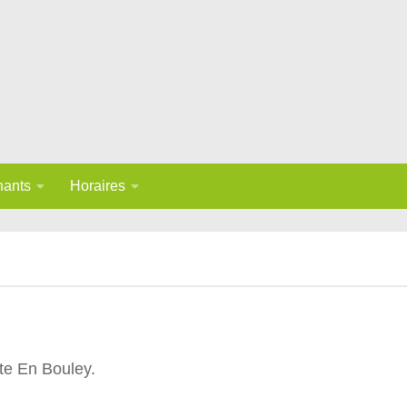
nants
Horaires
ite En Bouley.