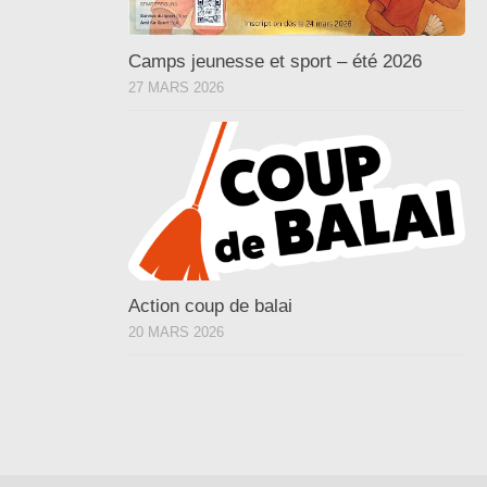
Camps jeunesse et sport – été 2026
27 MARS 2026
Action coup de balai
20 MARS 2026